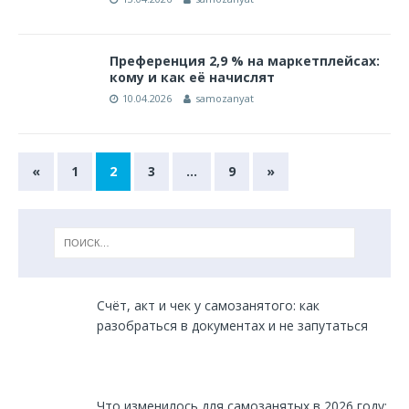
Преференция 2,9 % на маркетплейсах:
кому и как её начислят
10.04.2026
samozanyat
«
1
2
3
…
9
»
Счёт, акт и чек у самозанятого: как
разобраться в документах и не запутаться
Что изменилось для самозанятых в 2026 году: