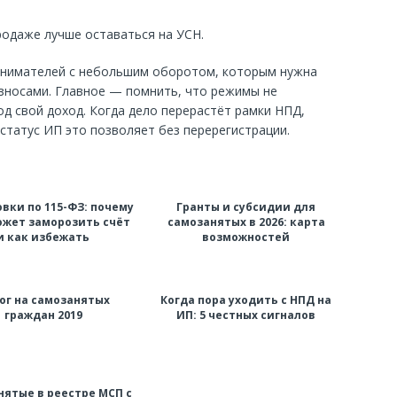
родаже лучше оставаться на УСН.
инимателей с небольшим оборотом, которым нужна
взносами. Главное — помнить, что режимы не
од свой доход. Когда дело перерастёт рамки НПД,
статус ИП это позволяет без перерегистрации.
вки по 115-ФЗ: почему
Гранты и субсидии для
ожет заморозить счёт
самозанятых в 2026: карта
и как избежать
возможностей
ог на самозанятых
Когда пора уходить с НПД на
граждан 2019
ИП: 5 честных сигналов
нятые в реестре МСП с