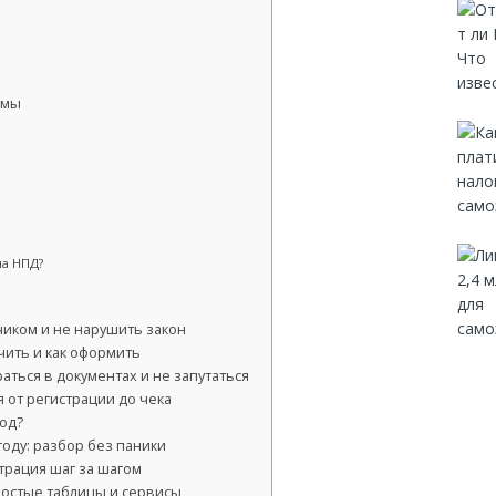
имы
на НПД?
чиком и не нарушить закон
учить и как оформить
браться в документах и не запутаться
 от регистрации до чека
од?
году: разбор без паники
страция шаг за шагом
ростые таблицы и сервисы