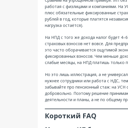
Сравним на упрощённом примере. ИП без 
работая с физлицами и компаниями. На УС
плюс обязательные фиксированные страх
рублей в год, которые платятся независи
нагрузка остаётся).
На НПД с того же дохода налог будет 4–6
страховых взносов нет вовсе. Для предп
это часто оборачивается ощутимой экон
фиксированных взносов. Чем меньше дохо
слабые месяцы, на НПД платишь только п
Но это лишь иллюстрация, а не универсал
нужнее сотрудники или работа с НДС, тем
забывайте про пенсионный стаж: на УСН 
добровольно. Поэтому решение принимаю
деятельности и планы, а не по общему пр
Короткий FAQ