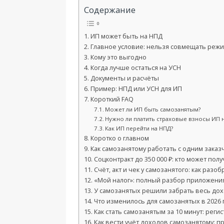
Содержание
ИП может быть на НПД
Главное условие: нельзя совмещать реж
Кому это выгодно
Когда лучше остаться на УСН
Документы и расчёты
Пример: НПД или УСН для ИП
Короткий FAQ
Может ли ИП быть самозанятым?
Нужно ли платить страховые взносы ИП 
Как ИП перейти на НПД?
Коротко о главном
Как самозанятому работать с одним заказ
Соцконтракт до 350 000 ₽: кто может пол
Счёт, акт и чек у самозанятого: как разо
«Мой налог»: полный разбор приложения
У самозанятых решили забрать весь дох
Что изменилось для самозанятых в 2026 
Как стать самозанятым за 10 минут: реги
Как вести учёт доходов самозанятому: п