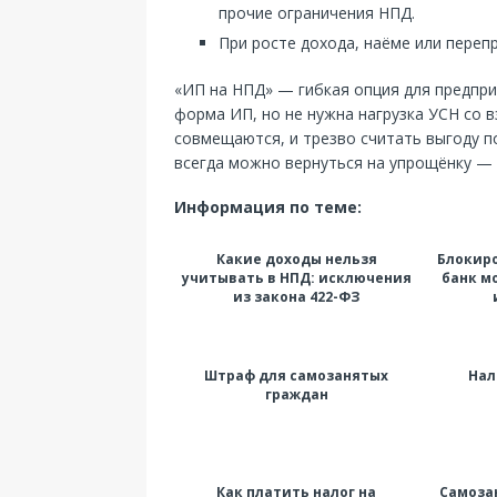
прочие ограничения НПД.
При росте дохода, наёме или переп
«ИП на НПД» — гибкая опция для предпр
форма ИП, но не нужна нагрузка УСН со 
совмещаются, и трезво считать выгоду п
всегда можно вернуться на упрощёнку — 
Информация по теме:
Какие доходы нельзя
Блокиро
учитывать в НПД: исключения
банк м
из закона 422-ФЗ
Штраф для самозанятых
Нал
граждан
Как платить налог на
Самоза