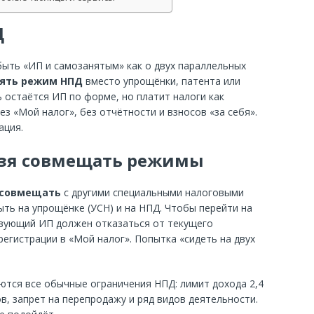
Д
быть «ИП и самозанятым» как о двух параллельных
ять режим НПД
вместо упрощёнки, патента или
 остаётся ИП по форме, но платит налоги как
ез «Мой налог», без отчётности и взносов «за себя».
ация.
ьзя совмещать режимы
 совмещать
с другими специальными налоговыми
ть на упрощёнке (УСН) и на НПД. Чтобы перейти на
твующий ИП должен отказаться от текущего
егистрации в «Мой налог». Попытка «сидеть на двух
ются все обычные ограничения НПД: лимит дохода 2,4
ов, запрет на перепродажу и ряд видов деятельности.