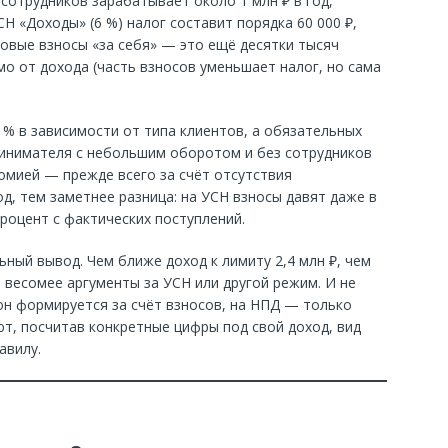
сотрудников зарабатывает около 1 млн ₽ в год,
Н «Доходы» (6 %) налог составит порядка 60 000 ₽,
овые взносы «за себя» — это ещё десятки тысяч
мо от дохода (часть взносов уменьшает налог, но сама
 % в зависимости от типа клиентов, а обязательных
ринимателя с небольшим оборотом и без сотрудников
омией — прежде всего за счёт отсутствия
д, тем заметнее разница: на УСН взносы давят даже в
роцент с фактических поступлений.
ьный вывод. Чем ближе доход к лимиту 2,4 млн ₽, чем
 весомее аргументы за УСН или другой режим. И не
он формируется за счёт взносов, на НПД — только
т, посчитав конкретные цифры под свой доход, вид
авилу.