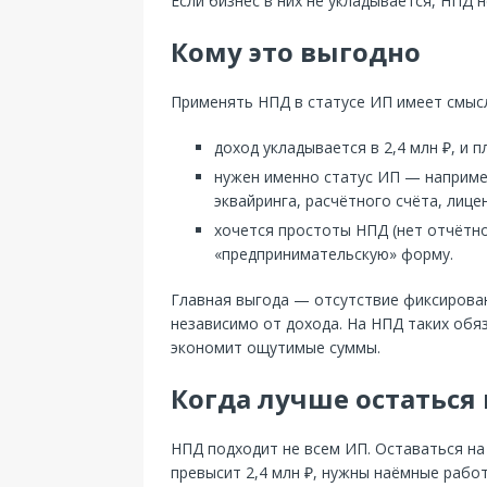
Если бизнес в них не укладывается, НПД н
Кому это выгодно
Применять НПД в статусе ИП имеет смысл
доход укладывается в 2,4 млн ₽, и 
нужен именно статус ИП — наприме
эквайринга, расчётного счёта, лице
хочется простоты НПД (нет отчётно
«предпринимательскую» форму.
Главная выгода — отсутствие фиксирова
независимо от дохода. На НПД таких обя
экономит ощутимые суммы.
Когда лучше остаться 
НПД подходит не всем ИП. Оставаться на
превысит 2,4 млн ₽, нужны наёмные работ