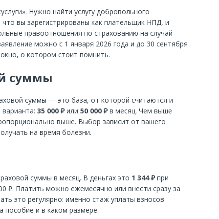
услуги». Нужно найти услугу добровольного
, что вы зарегистрированы как плательщик НПД, и
вольные правоотношения по страхованию на случай
аявление можно с 1 января 2026 года и до 30 сентября
 окно, о котором стоит помнить.
ой суммы
аховой суммы — это база, от которой считаются и
а варианта:
35 000 ₽
или
50 000 ₽
в месяц. Чем выше
пропорционально выше. Выбор зависит от вашего
получать на время болезни.
траховой суммы в месяц. В деньгах это
1 344 ₽
при
00 ₽. Платить можно ежемесячно или внести сразу за
лать это регулярно: именно стаж уплаты взносов
а пособие и в каком размере.