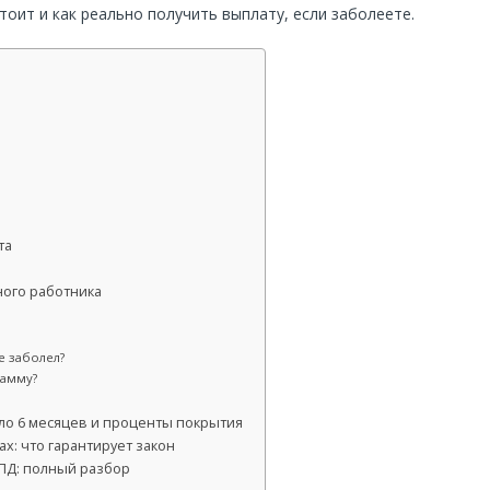
тоит и как реально получить выплату, если заболеете.
та
ного работника
е заболел?
рамму?
ило 6 месяцев и проценты покрытия
х: что гарантирует закон
ПД: полный разбор