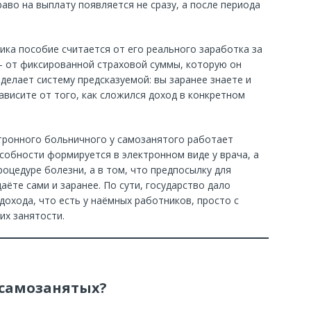
раво на выплату появляется не сразу, а после периода
ника пособие считается от его реального заработка за
— от фиксированной страховой суммы, которую он
о делает систему предсказуемой: вы заранее знаете и
зависите от того, как сложился доход в конкретном
тронного больничного у самозанятого работает
собности формируется в электронном виде у врача, а
роцедуре болезни, а в том, что предпосылку для
ёте сами и заранее. По сути, государство дало
охода, что есть у наёмных работников, просто с
их занятости.
 самозанятых?