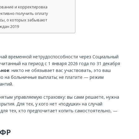
рование и корректировка
ективно получить оплату
сы, о которых забывают
ждан 2019
учай временной нетрудоспособности через Социальный
считанный на период с 1 января 2026 года по 31 декабря
ьное
: никто не обязывает вас участвовать, это ваш
во на больничные выплаты; не платите — режим
антий.
нятым управляемую страховку: вы сами решаете, нужна
рытия. Для тех, у кого нет «подушки» на случай
 для тех, кто предпочитает копить самостоятельно, —
СФР