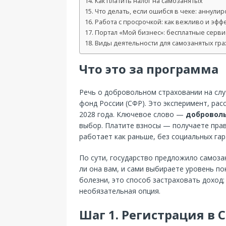
Как платить налог на самозанятых
Что делать, если ошибся в чеке: аннули
Работа с просрочкой: как вежливо и эфф
Портал «Мой бизнес»: бесплатные серви
Виды деятельности для самозанятых гра
Что это за программа
Речь о добровольном страховании на сл
фонд России (СФР). Это эксперимент, рас
2028 года. Ключевое слово —
добровол
выбор. Платите взносы — получаете пра
работает как раньше, без социальных гар
По сути, государство предложило самоза
ли она вам, и сами выбираете уровень пок
болезни, это способ застраховать доход;
необязательная опция.
Шаг 1. Регистрация в 